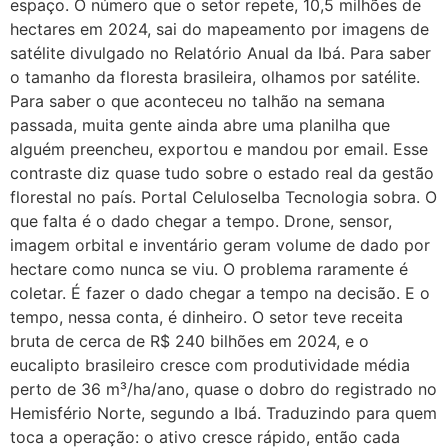
espaço. O número que o setor repete, 10,5 milhões de
hectares em 2024, sai do mapeamento por imagens de
satélite divulgado no Relatório Anual da Ibá. Para saber
o tamanho da floresta brasileira, olhamos por satélite.
Para saber o que aconteceu no talhão na semana
passada, muita gente ainda abre uma planilha que
alguém preencheu, exportou e mandou por email. Esse
contraste diz quase tudo sobre o estado real da gestão
florestal no país. Portal CeluloseIba Tecnologia sobra. O
que falta é o dado chegar a tempo. Drone, sensor,
imagem orbital e inventário geram volume de dado por
hectare como nunca se viu. O problema raramente é
coletar. É fazer o dado chegar a tempo na decisão. E o
tempo, nessa conta, é dinheiro. O setor teve receita
bruta de cerca de R$ 240 bilhões em 2024, e o
eucalipto brasileiro cresce com produtividade média
perto de 36 m³/ha/ano, quase o dobro do registrado no
Hemisfério Norte, segundo a Ibá. Traduzindo para quem
toca a operação: o ativo cresce rápido, então cada