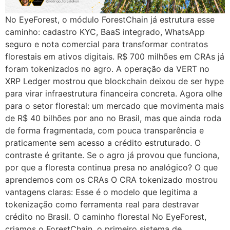
No EyeForest, o módulo ForestChain já estrutura esse
caminho: cadastro KYC, BaaS integrado, WhatsApp
seguro e nota comercial para transformar contratos
florestais em ativos digitais. R$ 700 milhões em CRAs já
foram tokenizados no agro. A operação da VERT no
XRP Ledger mostrou que blockchain deixou de ser hype
para virar infraestrutura financeira concreta. Agora olhe
para o setor florestal: um mercado que movimenta mais
de R$ 40 bilhões por ano no Brasil, mas que ainda roda
de forma fragmentada, com pouca transparência e
praticamente sem acesso a crédito estruturado. O
contraste é gritante. Se o agro já provou que funciona,
por que a floresta continua presa no analógico? O que
aprendemos com os CRAs O CRA tokenizado mostrou
vantagens claras: Esse é o modelo que legitima a
tokenização como ferramenta real para destravar
crédito no Brasil. O caminho florestal No EyeForest,
criamos o ForestChain, o primeiro sistema de