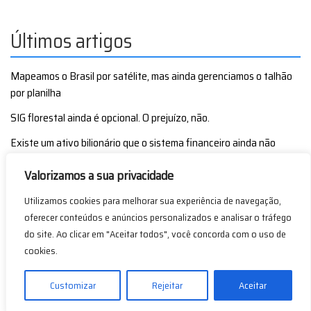
Últimos artigos
Mapeamos o Brasil por satélite, mas ainda gerenciamos o talhão
por planilha
SIG florestal ainda é opcional. O prejuízo, não.
Existe um ativo bilionário que o sistema financeiro ainda não
consegue acessar.
Valorizamos a sua privacidade
Grandes empresas florestais já têm GIS. Mas centenas de dados
por segundo viram arquivo — não decisão.
Utilizamos cookies para melhorar sua experiência de navegação,
oferecer conteúdos e anúncios personalizados e analisar o tráfego
Crédito não vai chegar ao setor florestal por discurso. Vai chegar
do site. Ao clicar em "Aceitar todos", você concorda com o uso de
por dados confiáveis.
cookies.
Customizar
Rejeitar
Aceitar