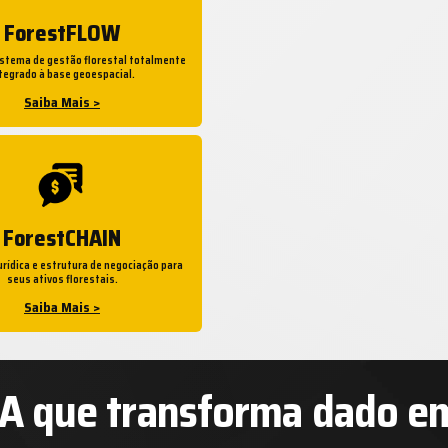
ForestFLOW
istema de gestão florestal totalmente
tegrado à base geoespacial.
Saiba Mais >
ForestCHAIN
urídica e estrutura de negociação para
seus ativos florestais.
Saiba Mais >
IA que transforma dado e