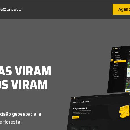
Agen
ós
Contato
AS VIRAM
OS VIRAM
cisão geoespacial e
 florestal: