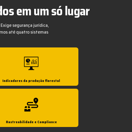
idos em um só lugar
 Exige segurança jurídica,
uímos até quatro sistemas
Indicadores da produção florestal
Rastreabilidade e Compliance