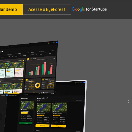
dar Demo
Acesse o EyeForest
›