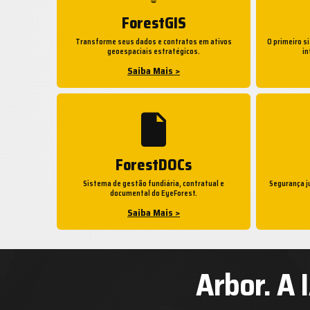
ForestGIS
Transforme seus dados e contratos em ativos
O primeiro s
geoespaciais estratégicos.
in
Saiba Mais >
ForestDOCs
Sistema de gestão fundiária, contratual e
Segurança j
documental do EyeForest.
Saiba Mais >
Arbor. A 