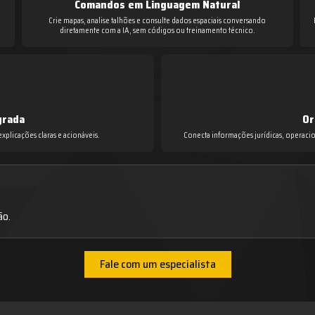
Comandos em Linguagem Natural
Crie mapas, analise talhões e consulte dados espaciais conversando
diretamente com a IA, sem códigos ou treinamento técnico.
grada
Or
xplicações claras e acionáveis.
Conecta informações jurídicas, operacio
ão.
Fale com um especialista