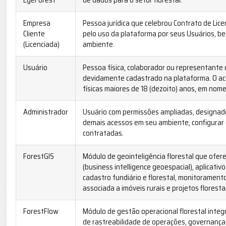
EyeForest
de dados para o setor florestal.
Empresa
Pessoa jurídica que celebrou Contrato de Li
Cliente
pelo uso da plataforma por seus Usuários, b
(Licenciada)
ambiente.
Usuário
Pessoa física, colaborador ou representante
devidamente cadastrado na plataforma. O ac
físicas maiores de 18 (dezoito) anos, em nome
Administrador
Usuário com permissões ampliadas, designado
demais acessos em seu ambiente, configurar 
contratadas.
ForestGIS
Módulo de geointeligência florestal que ofer
(business intelligence geoespacial), aplicati
cadastro fundiário e florestal, monitorament
associada a imóveis rurais e projetos florestai
ForestFlow
Módulo de gestão operacional florestal inte
de rastreabilidade de operações, governança 