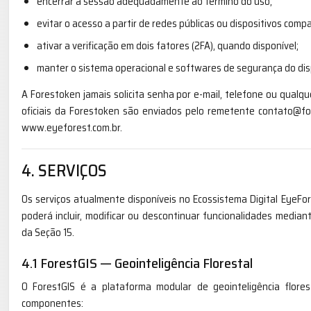
encerrar a sessão adequadamente ao término do uso;
evitar o acesso a partir de redes públicas ou dispositivos compa
ativar a verificação em dois fatores (2FA), quando disponível;
manter o sistema operacional e softwares de segurança do disp
A Forestoken jamais solicita senha por e-mail, telefone ou qualq
oficiais da Forestoken são enviados pelo remetente contato@fo
www.eyeforest.com.br.
4. SERVIÇOS
Os serviços atualmente disponíveis no Ecossistema Digital EyeFo
poderá incluir, modificar ou descontinuar funcionalidades media
da Seção 15.
4.1 ForestGIS — Geointeligência Florestal
O ForestGIS é a plataforma modular de geointeligência flore
componentes: