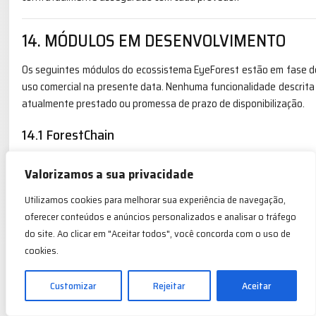
14. MÓDULOS EM DESENVOLVIMENTO
Os seguintes módulos do ecossistema EyeForest estão em fase d
uso comercial na presente data. Nenhuma funcionalidade descrita
atualmente prestado ou promessa de prazo de disponibilização.
14.1 ForestChain
O ForestChain é o módulo voltado à estruturação de contratos 
Valorizamos a sua privacidade
permissionado. Em sua versão futura, o módulo prevê funcional
entre partes, tokenização representativa de contratos jurídicos,
Utilizamos cookies para melhorar sua experiência de navegação,
governança documental.
oferecer conteúdos e anúncios personalizados e analisar o tráfego
do site. Ao clicar em "Aceitar todos", você concorda com o uso de
O ForestChain não está em operação comercial. Não há, na present
cookies.
de contas financeiras, operação de escrow, liquidação finance
disponibilizado, será acompanhado de termos de uso específicos 
Customizar
Rejeitar
Aceitar
prévia aos Usuários com antecedência mínima de 30 (trinta) dias.